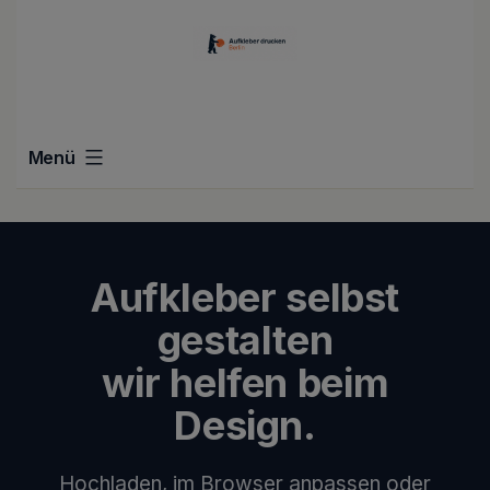
Zum
Inhalt
springen
Menü
Aufkleber selb
Aufkleber selbst
gestalten
wir helfen beim
Design.
Hochladen, im Browser anpassen oder